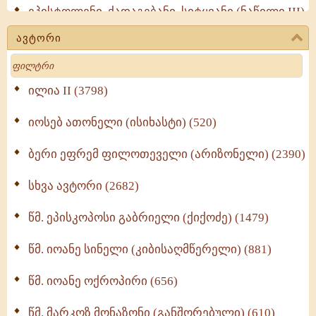
ეპისტოლენი, ქადაგებანი, სიტყვანი (ნაწილი III)
(723)
ავტორი
მოძღვრის ძალზე სასარგებლო რჩევები
Search
მრევლისათვის (545)
Wisdomge (514)
ილია II (3798)
იოსებ ათონელი (ისიხასტი) (520)
ქადაგებანი გაბრიელ ეპისკოპოსისა - II ტომი
(370)
ბერი ეფრემ ფილოთეველი (არიზონელი) (2390)
სულიერი ცხოვრების სახელმძღვანელო -
ნაწილი II (369)
სხვა ავტორი (2682)
ღმერთი და ადამიანები (287)
წმ. ეპისკოპოსი გაბრიელი (ქიქოძე) (1479)
ბერის დიადემა (278)
წმ. იოანე სინელი (კიბისაღმწერელი) (881)
მონაზვნური გამოცდილების გადმოცემა (273)
წმ. იოანე ოქროპირი (656)
ოთხი ასეული თავი სიყვარულის შესახებ (259)
წმ. მარკოზ მონაზონი (განშორებული) (610)