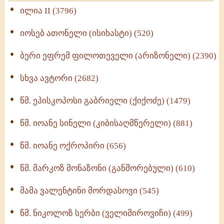
Wisdomge (514)
ილია II (3796)
იოსებ ათონელი (ისიხასტი) (520)
ქადაგებანი გაბრიელ ეპისკოპოსისა - II ტომი
(370)
ბერი ეფრემ ფილოთეველი (არიზონელი) (2390)
სულიერი ცხოვრების სახელმძღვანელო -
ნაწილი II (369)
სხვა ავტორი (2682)
ღმერთი და ადამიანები (287)
წმ. ეპისკოპოსი გაბრიელი (ქიქოძე) (1479)
ბერის დიადემა (278)
წმ. იოანე სინელი (კიბისაღმწერელი) (881)
მონაზვნური გამოცდილების გადმოცემა (273)
წმ. იოანე ოქროპირი (656)
ოთხი ასეული თავი სიყვარულის შესახებ (259)
წმ. მარკოზ მონაზონი (განშორებული) (610)
მამა ვალენტინი მორდასოვი (545)
წმ. ნიკოლოზ სერბი (ველიმიროვიჩი) (499)