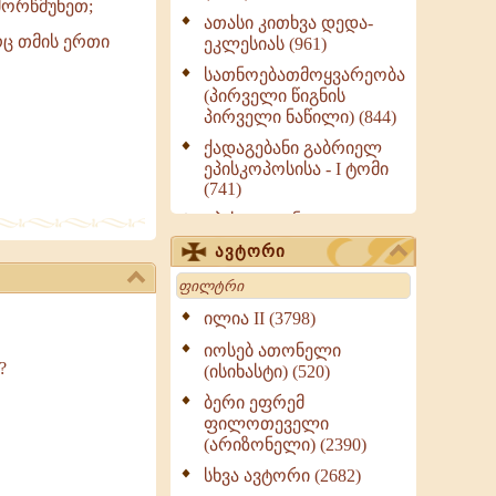
მორწმუნეთ;
ათასი კითხვა დედა-
რც თმის ერთი
ეკლესიას (961)
სათნოებათმოყვარეობა
(პირველი წიგნის
პირველი ნაწილი) (844)
ქადაგებანი გაბრიელ
ეპისკოპოსისა - I ტომი
(741)
ეპისტოლენი,
ქადაგებანი, სიტყვანი
ავტორი
(ნაწილი III) (723)
Search
მოძღვრის ძალზე
სასარგებლო რჩევები
ილია II (3798)
მრევლისათვის (545)
იოსებ ათონელი
Wisdomge (514)
?
(ისიხასტი) (520)
ქადაგებანი გაბრიელ
ბერი ეფრემ
ეპისკოპოსისა - II ტომი
ფილოთეველი
(370)
(არიზონელი) (2390)
სულიერი ცხოვრების
სხვა ავტორი (2682)
სახელმძღვანელო -