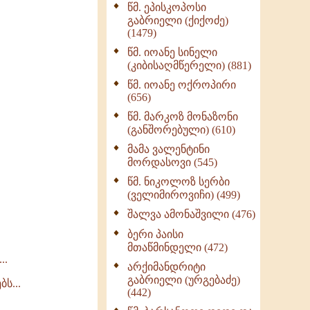
წმ. ეპისკოპოსი
ნაწილი II (369)
გაბრიელი (ქიქოძე)
ღმერთი და ადამიანები
(1479)
(287)
წმ. იოანე სინელი
ბერის დიადემა (278)
(კიბისაღმწერელი) (881)
მონაზვნური
წმ. იოანე ოქროპირი
გამოცდილების
(656)
გადმოცემა (273)
წმ. მარკოზ მონაზონი
ოთხი ასეული თავი
(განშორებული) (610)
სიყვარულის შესახებ
მამა ვალენტინი
(259)
მორდასოვი (545)
წმ. ნიკოლოზ სერბი
(ველიმიროვიჩი) (499)
შალვა ამონაშვილი (476)
ბერი პაისი
მთაწმინდელი (472)
..
არქიმანდრიტი
გაბრიელი (ურგებაძე)
ს...
(442)
..