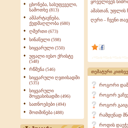
ყოველივეს სიბრ
ღვთისა
ცხონება, სასუფეველი,
სამოთხე (813)
ნიშნავს
ამასთან, უფლის 
არა
ამპარტავნება,
ღერი – ჩვენი თავი
ქედმაღლობა (680)
მარტო
ღმერთი (673)
იმას,
რომ
სინანული (598)
ღმერთი
სიყვარული (550)
არსებობს,
უფალი იესო ქრისტე
არამედ
(548)
იმასაც,
რწმენა (546)
თემატური კითხვე
რომ
სიყვარული ღვთისადმი
უფალი
(535)
როგორი დამო
ყოველივეს
სიყვარული
როგორ ვაჩვე
მოყვასისადმი (496)
სათნოებები (494)
როგორ გაიგონ
მოთმინება (488)
რამდენად მნ
როდის დაეჭვ