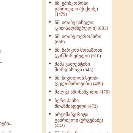
წმ. ეპისკოპოსი
ნაწილი II (369)
გაბრიელი (ქიქოძე)
ღმერთი და ადამიანები
(1479)
(287)
წმ. იოანე სინელი
ბერის დიადემა (278)
(კიბისაღმწერელი) (881)
მონაზვნური
წმ. იოანე ოქროპირი
გამოცდილების
(656)
გადმოცემა (273)
წმ. მარკოზ მონაზონი
..
ოთხი ასეული თავი
(განშორებული) (610)
სიყვარულის შესახებ
.
მამა ვალენტინი
(259)
მორდასოვი (545)
წმ. ნიკოლოზ სერბი
(ველიმიროვიჩი) (499)
შალვა ამონაშვილი (476)
ბერი პაისი
მთაწმინდელი (472)
არქიმანდრიტი
გაბრიელი (ურგებაძე)
ები...
(442)