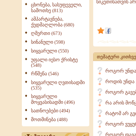
სიკეთისათვის არ
თუ
ცხონება, სასუფეველი,
სამოთხე (813)
მწუხარება,
რაც
ამპარტავნება,
ქედმაღლობა (680)
ჩვენი
ღმერთი (673)
ცხოვრების
გზაზე
სინანული (598)
გვხვდება,
სიყვარული (550)
მხოლოდ
თემატური კითხვე
უფალი იესო ქრისტე
ჩვენივე
(548)
როგორ უნდა
სიკეთისათვ
რწმენა (546)
არის
როდის უნდა
სიყვარული ღვთისადმი
(535)
როგორ გავე
სიყვარული
მოყვასისადმი (496)
რა არის მოწყ
სათნოებები (494)
რატომ არ გვ
მოთმინება (488)
როგორ ვუყურ
როგორ დავაღ