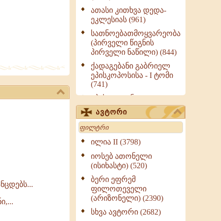
ათასი კითხვა დედა-
ეკლესიას (961)
სათნოებათმოყვარეობა
(პირველი წიგნის
პირველი ნაწილი) (844)
ქადაგებანი გაბრიელ
ეპისკოპოსისა - I ტომი
(741)
ეპისტოლენი,
ქადაგებანი, სიტყვანი
ავტორი
(ნაწილი III) (723)
Search
მოძღვრის ძალზე
სასარგებლო რჩევები
ილია II (3798)
მრევლისათვის (545)
იოსებ ათონელი
Wisdomge (514)
(ისიხასტი) (520)
ქადაგებანი გაბრიელ
ბერი ეფრემ
ცდებს...
ეპისკოპოსისა - II ტომი
ფილოთეველი
(370)
(არიზონელი) (2390)
,...
სულიერი ცხოვრების
სხვა ავტორი (2682)
სახელმძღვანელო -