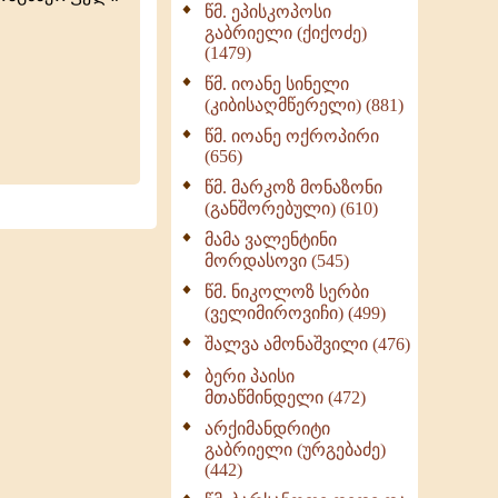
წმ. ეპისკოპოსი
ნაწილი II (369)
გაბრიელი (ქიქოძე)
ღმერთი და ადამიანები
(1479)
(287)
წმ. იოანე სინელი
ბერის დიადემა (278)
(კიბისაღმწერელი) (881)
მონაზვნური
წმ. იოანე ოქროპირი
გამოცდილების
(656)
გადმოცემა (273)
წმ. მარკოზ მონაზონი
ოთხი ასეული თავი
(განშორებული) (610)
სიყვარულის შესახებ
მამა ვალენტინი
(259)
მორდასოვი (545)
წმ. ნიკოლოზ სერბი
(ველიმიროვიჩი) (499)
შალვა ამონაშვილი (476)
ბერი პაისი
მთაწმინდელი (472)
არქიმანდრიტი
გაბრიელი (ურგებაძე)
(442)