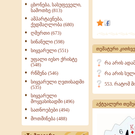
გვტოვებს
ცხონება, სასუფეველი,
სამოთხე (813)
მოულოდნე
ზოგჯერ
ამპარტავნება,
ქედმაღლობა (680)
კი
ღმერთი (673)
ჩვენ
თვითონ
სინანული (598)
ვშორდები
თემატური კითხვე
სიყვარული (551)
მას...
უფალი იესო ქრისტე
რა არის ადა
(548)
რწმენა (546)
რა არის სულ
სიყვარული ღვთისადმი
553. რატომ 
(535)
სიყვარული
მოყვასისადმი (496)
აქტუალური თემე
სათნოებები (494)
მოთმინება (488)