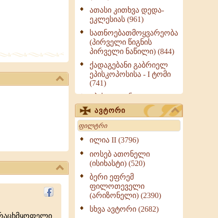
ათასი კითხვა დედა-
ეკლესიას (961)
სათნოებათმოყვარეობა
(პირველი წიგნის
პირველი ნაწილი) (844)
ქადაგებანი გაბრიელ
ეპისკოპოსისა - I ტომი
(741)
ეპისტოლენი,
ქადაგებანი, სიტყვანი
ავტორი
(ნაწილი III) (723)
Search
მოძღვრის ძალზე
სასარგებლო რჩევები
ილია II (3796)
მრევლისათვის (545)
იოსებ ათონელი
Wisdomge (514)
(ისიხასტი) (520)
ქადაგებანი გაბრიელ
ბერი ეფრემ
ეპისკოპოსისა - II ტომი
ფილოთეველი
(370)
(არიზონელი) (2390)
სულიერი ცხოვრების
სხვა ავტორი (2682)
ურაცხმყოფელი
სახელმძღვანელო -