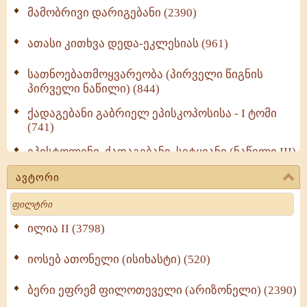
მამობრივი დარიგებანი (2390)
ათასი კითხვა დედა-ეკლესიას (961)
სათნოებათმოყვარეობა (პირველი წიგნის
პირველი ნაწილი) (844)
ქადაგებანი გაბრიელ ეპისკოპოსისა - I ტომი
(741)
ეპისტოლენი, ქადაგებანი, სიტყვანი (ნაწილი III)
(723)
ავტორი
მოძღვრის ძალზე სასარგებლო რჩევები
Search
მრევლისათვის (545)
Wisdomge (514)
ილია II (3798)
იოსებ ათონელი (ისიხასტი) (520)
ქადაგებანი გაბრიელ ეპისკოპოსისა - II ტომი
(370)
ბერი ეფრემ ფილოთეველი (არიზონელი) (2390)
სულიერი ცხოვრების სახელმძღვანელო -