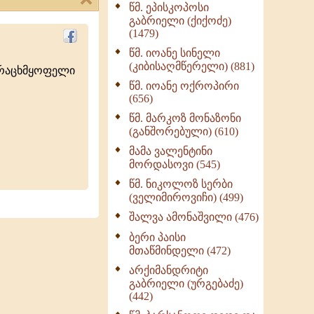
წმ. ეპისკოპოსი
ნაწილი II (369)
გაბრიელი (ქიქოძე)
ღმერთი და ადამიანები
(1479)
(287)
წმ. იოანე სინელი
ბერის დიადემა (278)
(კიბისაღმწერელი) (881)
ურაცხმყოფელი
მონაზვნური
წმ. იოანე ოქროპირი
გამოცდილების
(656)
გადმოცემა (273)
წმ. მარკოზ მონაზონი
ოთხი ასეული თავი
(განშორებული) (610)
სიყვარულის შესახებ
მამა ვალენტინი
(259)
მორდასოვი (545)
წმ. ნიკოლოზ სერბი
(ველიმიროვიჩი) (499)
შალვა ამონაშვილი (476)
ბერი პაისი
მთაწმინდელი (472)
არქიმანდრიტი
გაბრიელი (ურგებაძე)
(442)