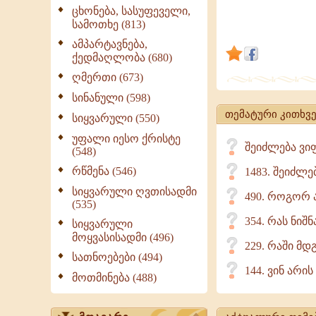
წყლულს
ცხონება, სასუფეველი,
სამოთხე (813)
არა
მხოლოდ
ამპარტავნება,
ქედმაღლობა (680)
წარმოაჩენს
ღმერთი (673)
არამედ
კურნავს
სინანული (598)
კიდევაც,
თემატური კითხვე
სიყვარული (550)
რის
უფალი იესო ქრისტე
შეიძლება ვი
შედეგადაც
(548)
ადამიანის
რწმენა (546)
1483. შეიძლე
სიყვარული ღვთისადმი
490. როგორ 
(535)
354. რას ნიშნ
სიყვარული
მოყვასისადმი (496)
229. რაში მ
სათნოებები (494)
144. ვინ არი
მოთმინება (488)