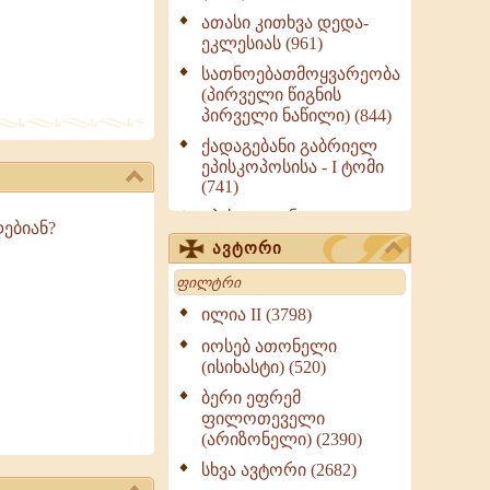
ათასი კითხვა დედა-
ეკლესიას (961)
სათნოებათმოყვარეობა
(პირველი წიგნის
პირველი ნაწილი) (844)
ქადაგებანი გაბრიელ
ეპისკოპოსისა - I ტომი
(741)
ეპისტოლენი,
ებიან?
ქადაგებანი, სიტყვანი
ავტორი
(ნაწილი III) (723)
Search
მოძღვრის ძალზე
სასარგებლო რჩევები
ილია II (3798)
მრევლისათვის (545)
იოსებ ათონელი
Wisdomge (514)
(ისიხასტი) (520)
ქადაგებანი გაბრიელ
ბერი ეფრემ
ეპისკოპოსისა - II ტომი
ფილოთეველი
(370)
(არიზონელი) (2390)
სულიერი ცხოვრების
სხვა ავტორი (2682)
სახელმძღვანელო -