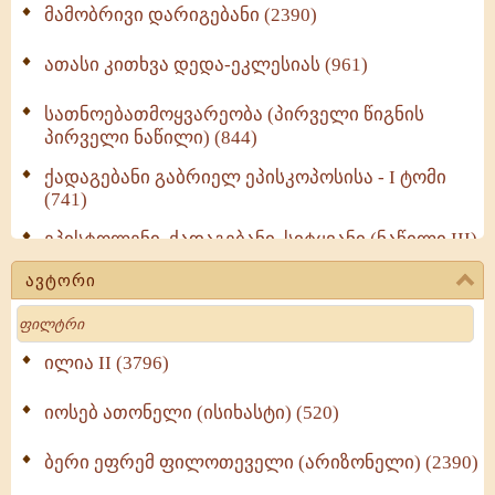
მამობრივი დარიგებანი (2390)
ათასი კითხვა დედა-ეკლესიას (961)
სათნოებათმოყვარეობა (პირველი წიგნის
პირველი ნაწილი) (844)
ქადაგებანი გაბრიელ ეპისკოპოსისა - I ტომი
(741)
ეპისტოლენი, ქადაგებანი, სიტყვანი (ნაწილი III)
(723)
ავტორი
მოძღვრის ძალზე სასარგებლო რჩევები
Search
მრევლისათვის (545)
Wisdomge (514)
ილია II (3796)
იოსებ ათონელი (ისიხასტი) (520)
ქადაგებანი გაბრიელ ეპისკოპოსისა - II ტომი
(370)
ბერი ეფრემ ფილოთეველი (არიზონელი) (2390)
სულიერი ცხოვრების სახელმძღვანელო -