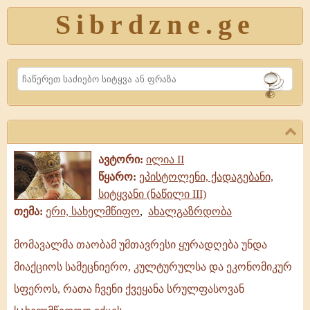
Sibrdzne.ge
Search
ავტორი:
ილია II
წყარო:
ეპისტოლენი, ქადაგებანი,
სიტყვანი (ნაწილი III)
თემა:
ერი, სახელმწიფო
,
ახალგაზრდობა
მომავალმა თაობამ უმთავრესი ყურადღება უნდა
მომავალმა
მიაქციოს სამეცნიერო, კულტურულსა და ეკონომიკურ
თაობამ
უმთავრესი
სფეროს, რათა ჩვენი ქვეყანა სრულფასოვან
ყურადღება