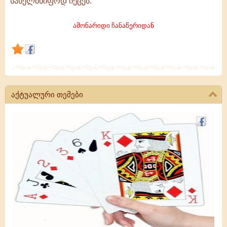
სახელმწიფოდ იქცეს.
უნდა
მიაქციოს
ამონარიდი ჩანაწერიდან
სამეცნიერო,
კულტურულსა
და
ეკონომიკურ
სფეროს,
აქტუალური თემები
რათა