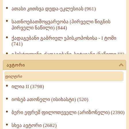
ათასი კითხვა დედა-ეკლესიას (961)
სათნოებათმოყვარეობა (პირველი წიგნის
პირველი ნაწილი) (844)
ქადაგებანი გაბრიელ ეპისკოპოსისა - I ტომი
(741)
ეპისტოლენი, ქადაგებანი, სიტყვანი (ნაწილი III)
(723)
ავტორი
მოძღვრის ძალზე სასარგებლო რჩევები
Search
მრევლისათვის (545)
Wisdomge (514)
ილია II (3798)
იოსებ ათონელი (ისიხასტი) (520)
ქადაგებანი გაბრიელ ეპისკოპოსისა - II ტომი
(370)
ბერი ეფრემ ფილოთეველი (არიზონელი) (2390)
სულიერი ცხოვრების სახელმძღვანელო -
ნაწილი II (369)
სხვა ავტორი (2682)