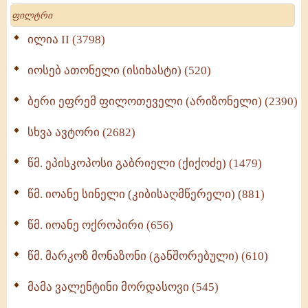
მოძღვრის ძალზე სასარგებლო რჩევები
Search
მრევლისათვის (545)
Wisdomge (514)
ილია II (3798)
იოსებ ათონელი (ისიხასტი) (520)
ქადაგებანი გაბრიელ ეპისკოპოსისა - II ტომი
(370)
ბერი ეფრემ ფილოთეველი (არიზონელი) (2390)
სულიერი ცხოვრების სახელმძღვანელო -
ნაწილი II (369)
სხვა ავტორი (2682)
ღმერთი და ადამიანები (287)
წმ. ეპისკოპოსი გაბრიელი (ქიქოძე) (1479)
ბერის დიადემა (278)
წმ. იოანე სინელი (კიბისაღმწერელი) (881)
მონაზვნური გამოცდილების გადმოცემა (273)
წმ. იოანე ოქროპირი (656)
ოთხი ასეული თავი სიყვარულის შესახებ (259)
წმ. მარკოზ მონაზონი (განშორებული) (610)
მამა ვალენტინი მორდასოვი (545)