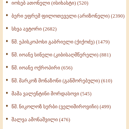
იოსებ ათონელი (ისიხასტი) (520)
ქადაგებანი გაბრიელ ეპისკოპოსისა - II ტომი
(370)
ბერი ეფრემ ფილოთეველი (არიზონელი) (2390)
სულიერი ცხოვრების სახელმძღვანელო -
ნაწილი II (369)
სხვა ავტორი (2682)
ღმერთი და ადამიანები (287)
წმ. ეპისკოპოსი გაბრიელი (ქიქოძე) (1479)
ბერის დიადემა (278)
წმ. იოანე სინელი (კიბისაღმწერელი) (881)
მონაზვნური გამოცდილების გადმოცემა (273)
წმ. იოანე ოქროპირი (656)
ოთხი ასეული თავი სიყვარულის შესახებ (259)
წმ. მარკოზ მონაზონი (განშორებული) (610)
მამა ვალენტინი მორდასოვი (545)
წმ. ნიკოლოზ სერბი (ველიმიროვიჩი) (499)
შალვა ამონაშვილი (476)