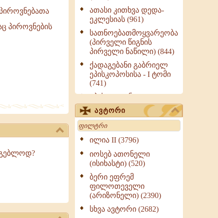
ათასი კითხვა დედა-
პიროვნებათა
ეკლესიას (961)
აც პიროვნების
სათნოებათმოყვარეობა
(პირველი წიგნის
პირველი ნაწილი) (844)
ქადაგებანი გაბრიელ
ეპისკოპოსისა - I ტომი
(741)
ეპისტოლენი,
ქადაგებანი, სიტყვანი
ავტორი
(ნაწილი III) (723)
Search
მოძღვრის ძალზე
სასარგებლო რჩევები
ილია II (3796)
მრევლისათვის (545)
რგებლოდ?
იოსებ ათონელი
Wisdomge (514)
(ისიხასტი) (520)
ქადაგებანი გაბრიელ
ბერი ეფრემ
ეპისკოპოსისა - II ტომი
ფილოთეველი
(370)
(არიზონელი) (2390)
სულიერი ცხოვრების
სხვა ავტორი (2682)
სახელმძღვანელო -