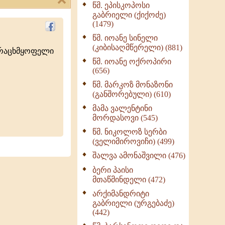
წმ. ეპისკოპოსი
ნაწილი II (369)
გაბრიელი (ქიქოძე)
ღმერთი და ადამიანები
(1479)
(287)
წმ. იოანე სინელი
ბერის დიადემა (278)
(კიბისაღმწერელი) (881)
ურაცხმყოფელი
მონაზვნური
წმ. იოანე ოქროპირი
გამოცდილების
(656)
გადმოცემა (273)
წმ. მარკოზ მონაზონი
ოთხი ასეული თავი
(განშორებული) (610)
სიყვარულის შესახებ
მამა ვალენტინი
(259)
მორდასოვი (545)
წმ. ნიკოლოზ სერბი
(ველიმიროვიჩი) (499)
შალვა ამონაშვილი (476)
ბერი პაისი
მთაწმინდელი (472)
არქიმანდრიტი
გაბრიელი (ურგებაძე)
(442)