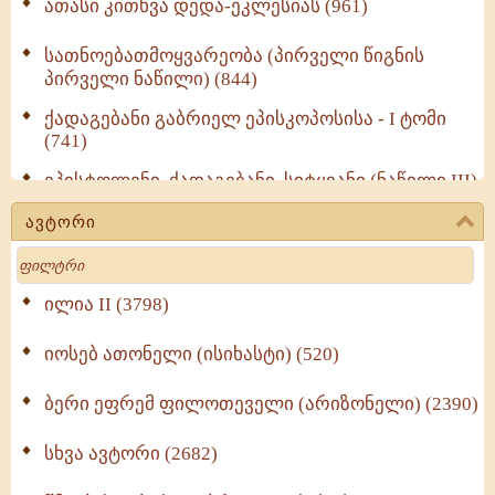
ათასი კითხვა დედა-ეკლესიას (961)
სათნოებათმოყვარეობა (პირველი წიგნის
პირველი ნაწილი) (844)
ქადაგებანი გაბრიელ ეპისკოპოსისა - I ტომი
(741)
ეპისტოლენი, ქადაგებანი, სიტყვანი (ნაწილი III)
(723)
ავტორი
მოძღვრის ძალზე სასარგებლო რჩევები
Search
მრევლისათვის (545)
Wisdomge (514)
ილია II (3798)
იოსებ ათონელი (ისიხასტი) (520)
ქადაგებანი გაბრიელ ეპისკოპოსისა - II ტომი
(370)
ბერი ეფრემ ფილოთეველი (არიზონელი) (2390)
სულიერი ცხოვრების სახელმძღვანელო -
ნაწილი II (369)
სხვა ავტორი (2682)
ღმერთი და ადამიანები (287)