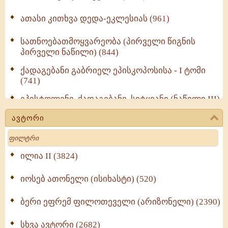
ათასი კითხვა დედა-ეკლესიას (961)
სათნოებათმოყვარეობა (პირველი წიგნის
პირველი ნაწილი) (844)
ქადაგებანი გაბრიელ ეპისკოპოსისა - I ტომი
(741)
ეპისტოლენი, ქადაგებანი, სიტყვანი (ნაწილი III)
(723)
ავტორი
მოძღვრის ძალზე სასარგებლო რჩევები
Search
მრევლისათვის (545)
Wisdomge (514)
ილია II (3824)
იოსებ ათონელი (ისიხასტი) (520)
ქადაგებანი გაბრიელ ეპისკოპოსისა - II ტომი
(370)
ბერი ეფრემ ფილოთეველი (არიზონელი) (2390)
სულიერი ცხოვრების სახელმძღვანელო -
ნაწილი II (369)
სხვა ავტორი (2682)