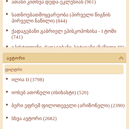
ათასი კითხვა დედა-ეკლესიას (961)
სათნოებათმოყვარეობა (პირველი წიგნის
პირველი ნაწილი) (844)
ქადაგებანი გაბრიელ ეპისკოპოსისა - I ტომი
(741)
ეპისტოლენი, ქადაგებანი, სიტყვანი (ნაწილი III)
(723)
ავტორი
მოძღვრის ძალზე სასარგებლო რჩევები
Search
მრევლისათვის (545)
Wisdomge (514)
ილია II (3798)
იოსებ ათონელი (ისიხასტი) (520)
ქადაგებანი გაბრიელ ეპისკოპოსისა - II ტომი
(370)
ბერი ეფრემ ფილოთეველი (არიზონელი) (2390)
სულიერი ცხოვრების სახელმძღვანელო -
ნაწილი II (369)
სხვა ავტორი (2682)
ღმერთი და ადამიანები (287)