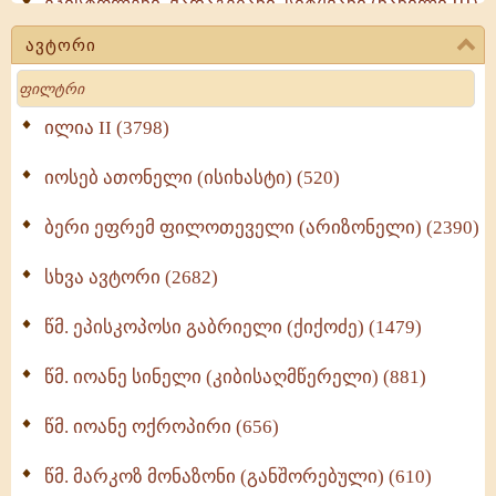
ეპისტოლენი, ქადაგებანი, სიტყვანი (ნაწილი III)
(723)
ავტორი
მოძღვრის ძალზე სასარგებლო რჩევები
Search
მრევლისათვის (545)
Wisdomge (514)
ილია II (3798)
იოსებ ათონელი (ისიხასტი) (520)
ქადაგებანი გაბრიელ ეპისკოპოსისა - II ტომი
(370)
ბერი ეფრემ ფილოთეველი (არიზონელი) (2390)
სულიერი ცხოვრების სახელმძღვანელო -
ნაწილი II (369)
სხვა ავტორი (2682)
ღმერთი და ადამიანები (287)
წმ. ეპისკოპოსი გაბრიელი (ქიქოძე) (1479)
ბერის დიადემა (278)
წმ. იოანე სინელი (კიბისაღმწერელი) (881)
მონაზვნური გამოცდილების გადმოცემა (273)
წმ. იოანე ოქროპირი (656)
ოთხი ასეული თავი სიყვარულის შესახებ (259)
წმ. მარკოზ მონაზონი (განშორებული) (610)