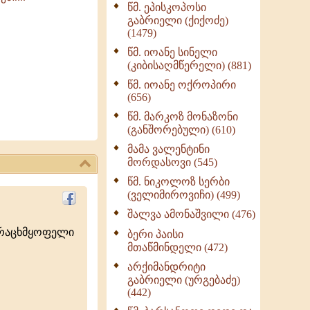
წმ. ეპისკოპოსი
ნაწილი II (369)
გაბრიელი (ქიქოძე)
ღმერთი და ადამიანები
(1479)
(287)
წმ. იოანე სინელი
ბერის დიადემა (278)
(კიბისაღმწერელი) (881)
მონაზვნური
წმ. იოანე ოქროპირი
გამოცდილების
(656)
გადმოცემა (273)
წმ. მარკოზ მონაზონი
ოთხი ასეული თავი
(განშორებული) (610)
სიყვარულის შესახებ
მამა ვალენტინი
(259)
მორდასოვი (545)
წმ. ნიკოლოზ სერბი
(ველიმიროვიჩი) (499)
შალვა ამონაშვილი (476)
ურაცხმყოფელი
ბერი პაისი
მთაწმინდელი (472)
არქიმანდრიტი
გაბრიელი (ურგებაძე)
(442)