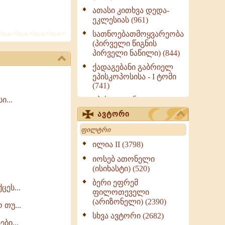
ათასი კითხვა დედა-
ეკლესიას (961)
სათნოებათმოყვარეობა
(პირველი წიგნის
პირველი ნაწილი) (844)
ქადაგებანი გაბრიელ
ეპისკოპოსისა - I ტომი
(741)
ეპისტოლენი,
ი...
ქადაგებანი, სიტყვანი
ავტორი
(ნაწილი III) (723)
Search
მოძღვრის ძალზე
სასარგებლო რჩევები
ილია II (3798)
მრევლისათვის (545)
იოსებ ათონელი
Wisdomge (514)
(ისიხასტი) (520)
ქადაგებანი გაბრიელ
ბერი ეფრემ
ცეს...
ეპისკოპოსისა - II ტომი
ფილოთეველი
(370)
(არიზონელი) (2390)
 თუ...
სულიერი ცხოვრების
სხვა ავტორი (2682)
სახელმძღვანელო -
ბი...