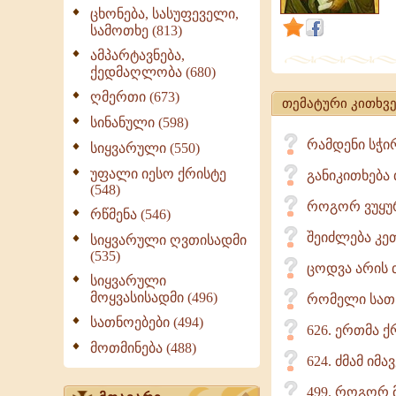
არასოდეს
ცხონება, სასუფეველი,
სამოთხე (813)
შეწყვეტენ
ღელვას,
ამპარტავნება,
ქედმაღლობა (680)
ხოლო
ღმერთი (673)
ვერცხლისმ
თემატური კითხვე
გულს
სინანული (598)
მწუხარება
რამდენი სჭი
სიყვარული (550)
არასდროს
უფალი იესო ქრისტე
განიკითხება 
დატოვებს
(548)
როგორ ვუყუ
რწმენა (546)
შეიძლება კე
სიყვარული ღვთისადმი
(535)
ცოდვა არის 
სიყვარული
მოყვასისადმი (496)
რომელი სათნ
სათნოებები (494)
626. ერთმა ქ
მოთმინება (488)
624. ძმამ იმ
499. როგორ მ