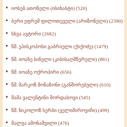
იოსებ ათონელი (ისიხასტი) (520)
ქადაგებანი გაბრიელ ეპისკოპოსისა - II ტომი
(370)
ბერი ეფრემ ფილოთეველი (არიზონელი) (2390)
სულიერი ცხოვრების სახელმძღვანელო -
ნაწილი II (369)
სხვა ავტორი (2682)
ღმერთი და ადამიანები (287)
წმ. ეპისკოპოსი გაბრიელი (ქიქოძე) (1479)
ბერის დიადემა (278)
წმ. იოანე სინელი (კიბისაღმწერელი) (881)
მონაზვნური გამოცდილების გადმოცემა (273)
წმ. იოანე ოქროპირი (656)
ოთხი ასეული თავი სიყვარულის შესახებ (259)
წმ. მარკოზ მონაზონი (განშორებული) (610)
მამა ვალენტინი მორდასოვი (545)
წმ. ნიკოლოზ სერბი (ველიმიროვიჩი) (499)
შალვა ამონაშვილი (476)