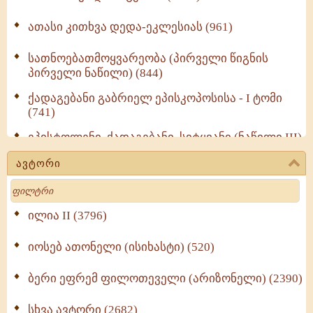
ათასი კითხვა დედა-ეკლესიას (961)
სათნოებათმოყვარეობა (პირველი წიგნის
პირველი ნაწილი) (844)
ქადაგებანი გაბრიელ ეპისკოპოსისა - I ტომი
(741)
ეპისტოლენი, ქადაგებანი, სიტყვანი (ნაწილი III)
(723)
ავტორი
მოძღვრის ძალზე სასარგებლო რჩევები
Search
მრევლისათვის (545)
Wisdomge (514)
ილია II (3796)
იოსებ ათონელი (ისიხასტი) (520)
ქადაგებანი გაბრიელ ეპისკოპოსისა - II ტომი
(370)
ბერი ეფრემ ფილოთეველი (არიზონელი) (2390)
სულიერი ცხოვრების სახელმძღვანელო -
ნაწილი II (369)
სხვა ავტორი (2682)