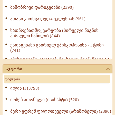
მამობრივი დარიგებანი (2390)
ათასი კითხვა დედა-ეკლესიას (961)
სათნოებათმოყვარეობა (პირველი წიგნის
პირველი ნაწილი) (844)
ქადაგებანი გაბრიელ ეპისკოპოსისა - I ტომი
(741)
ეპისტოლენი, ქადაგებანი, სიტყვანი (ნაწილი III)
(723)
ავტორი
მოძღვრის ძალზე სასარგებლო რჩევები
Search
მრევლისათვის (545)
Wisdomge (514)
ილია II (3798)
იოსებ ათონელი (ისიხასტი) (520)
ქადაგებანი გაბრიელ ეპისკოპოსისა - II ტომი
(370)
ბერი ეფრემ ფილოთეველი (არიზონელი) (2390)
სულიერი ცხოვრების სახელმძღვანელო -