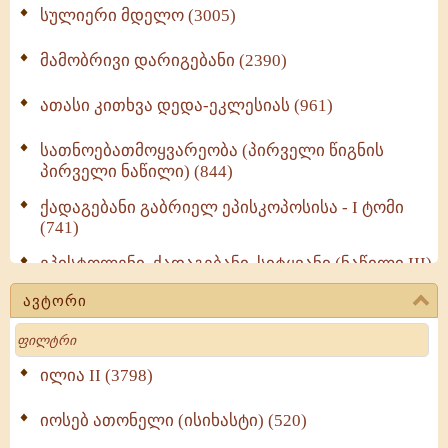
სულიერი მდელო (3005)
მამობრივი დარიგებანი (2390)
ათასი კითხვა დედა-ეკლესიას (961)
სათნოებათმოყვარეობა (პირველი წიგნის
პირველი ნაწილი) (844)
ქადაგებანი გაბრიელ ეპისკოპოსისა - I ტომი
(741)
ეპისტოლენი, ქადაგებანი, სიტყვანი (ნაწილი III)
(723)
ავტორი
მოძღვრის ძალზე სასარგებლო რჩევები
Search
მრევლისათვის (545)
Wisdomge (514)
ილია II (3798)
იოსებ ათონელი (ისიხასტი) (520)
ქადაგებანი გაბრიელ ეპისკოპოსისა - II ტომი
(370)