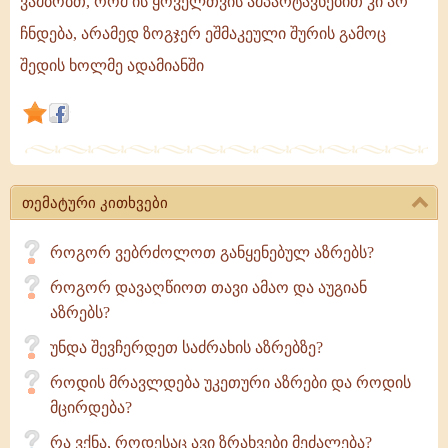
ვამბობთ, რომ ის ყოველთვის ამპარტავნებით კი არ
გონებაში
ჩნდება, არამედ ზოგჯერ ეშმაკეული შურის გამოც
მოდის
შედის ხოლმე ადამიანში
ეს
ეშმაკი
და
თავს
ესხმის
მათ,
თემატური კითხვები
ვისაც
მეტად
როგორ ვებრძოლოთ განყენებულ აზრებს?
შეაშფოთებს
როგორ დავაღწიოთ თავი ამაო და აუგიან
და
აზრებს?
უნდა შევჩერდეთ საძრახის აზრებზე?
როდის მრავლდება უკეთური აზრები და როდის
მცირდება?
რა ვქნა, როდესაც ავი ზრახვები მეძალება?