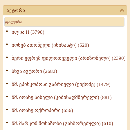
(723)
ავტორი
მოძღვრის ძალზე სასარგებლო რჩევები
Search
მრევლისათვის (545)
Wisdomge (514)
ილია II (3798)
იოსებ ათონელი (ისიხასტი) (520)
ქადაგებანი გაბრიელ ეპისკოპოსისა - II ტომი
(370)
ბერი ეფრემ ფილოთეველი (არიზონელი) (2390)
სულიერი ცხოვრების სახელმძღვანელო -
ნაწილი II (369)
სხვა ავტორი (2682)
ღმერთი და ადამიანები (287)
წმ. ეპისკოპოსი გაბრიელი (ქიქოძე) (1479)
ბერის დიადემა (278)
წმ. იოანე სინელი (კიბისაღმწერელი) (881)
მონაზვნური გამოცდილების გადმოცემა (273)
წმ. იოანე ოქროპირი (656)
ოთხი ასეული თავი სიყვარულის შესახებ (259)
წმ. მარკოზ მონაზონი (განშორებული) (610)