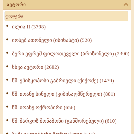
ავტორი
მოძღვრის ძალზე სასარგებლო რჩევები
Search
მრევლისათვის (545)
Wisdomge (514)
ილია II (3798)
იოსებ ათონელი (ისიხასტი) (520)
ქადაგებანი გაბრიელ ეპისკოპოსისა - II ტომი
(370)
ბერი ეფრემ ფილოთეველი (არიზონელი) (2390)
სულიერი ცხოვრების სახელმძღვანელო -
ნაწილი II (369)
სხვა ავტორი (2682)
ღმერთი და ადამიანები (287)
წმ. ეპისკოპოსი გაბრიელი (ქიქოძე) (1479)
ბერის დიადემა (278)
წმ. იოანე სინელი (კიბისაღმწერელი) (881)
მონაზვნური გამოცდილების გადმოცემა (273)
წმ. იოანე ოქროპირი (656)
ოთხი ასეული თავი სიყვარულის შესახებ (259)
წმ. მარკოზ მონაზონი (განშორებული) (610)