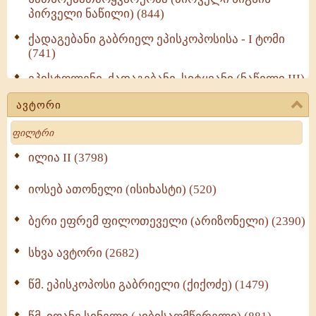
პირველი ნაწილი) (844)
ქადაგებანი გაბრიელ ეპისკოპოსისა - I ტომი
(741)
ეპისტოლენი, ქადაგებანი, სიტყვანი (ნაწილი III)
(723)
ავტორი
მოძღვრის ძალზე სასარგებლო რჩევები
Search
მრევლისათვის (545)
Wisdomge (514)
ილია II (3798)
იოსებ ათონელი (ისიხასტი) (520)
ქადაგებანი გაბრიელ ეპისკოპოსისა - II ტომი
(370)
ბერი ეფრემ ფილოთეველი (არიზონელი) (2390)
სულიერი ცხოვრების სახელმძღვანელო -
ნაწილი II (369)
სხვა ავტორი (2682)
ღმერთი და ადამიანები (287)
წმ. ეპისკოპოსი გაბრიელი (ქიქოძე) (1479)
ბერის დიადემა (278)