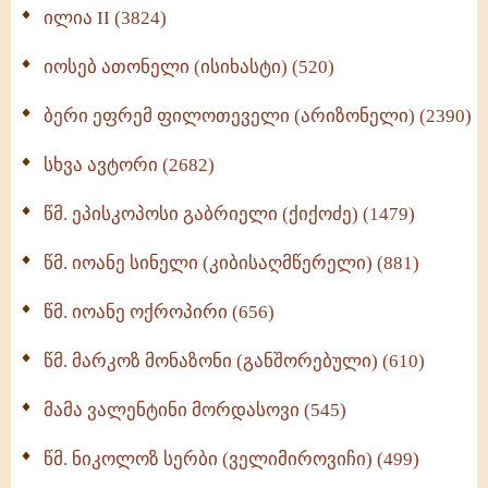
Wisdomge (514)
ილია II (3824)
იოსებ ათონელი (ისიხასტი) (520)
ქადაგებანი გაბრიელ ეპისკოპოსისა - II ტომი
(370)
ბერი ეფრემ ფილოთეველი (არიზონელი) (2390)
სულიერი ცხოვრების სახელმძღვანელო -
ნაწილი II (369)
სხვა ავტორი (2682)
ღმერთი და ადამიანები (287)
წმ. ეპისკოპოსი გაბრიელი (ქიქოძე) (1479)
ბერის დიადემა (278)
წმ. იოანე სინელი (კიბისაღმწერელი) (881)
მონაზვნური გამოცდილების გადმოცემა (273)
წმ. იოანე ოქროპირი (656)
ოთხი ასეული თავი სიყვარულის შესახებ (259)
წმ. მარკოზ მონაზონი (განშორებული) (610)
მამა ვალენტინი მორდასოვი (545)
წმ. ნიკოლოზ სერბი (ველიმიროვიჩი) (499)