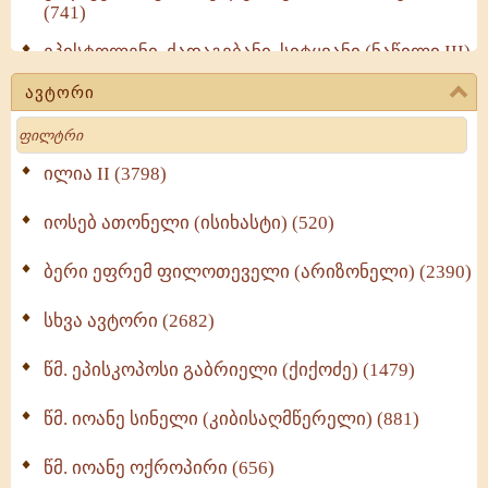
(741)
ეპისტოლენი, ქადაგებანი, სიტყვანი (ნაწილი III)
(723)
ავტორი
მოძღვრის ძალზე სასარგებლო რჩევები
Search
მრევლისათვის (545)
Wisdomge (514)
ილია II (3798)
იოსებ ათონელი (ისიხასტი) (520)
ქადაგებანი გაბრიელ ეპისკოპოსისა - II ტომი
(370)
ბერი ეფრემ ფილოთეველი (არიზონელი) (2390)
სულიერი ცხოვრების სახელმძღვანელო -
ნაწილი II (369)
სხვა ავტორი (2682)
ღმერთი და ადამიანები (287)
წმ. ეპისკოპოსი გაბრიელი (ქიქოძე) (1479)
ბერის დიადემა (278)
წმ. იოანე სინელი (კიბისაღმწერელი) (881)
მონაზვნური გამოცდილების გადმოცემა (273)
წმ. იოანე ოქროპირი (656)