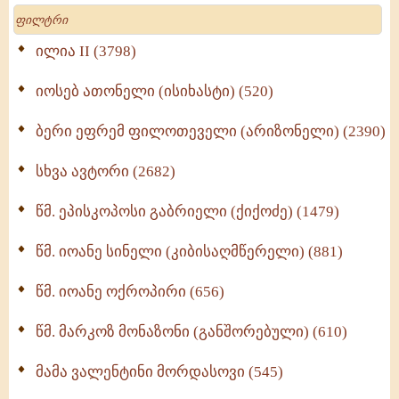
მოძღვრის ძალზე სასარგებლო რჩევები
Search
მრევლისათვის (545)
Wisdomge (514)
ილია II (3798)
იოსებ ათონელი (ისიხასტი) (520)
ქადაგებანი გაბრიელ ეპისკოპოსისა - II ტომი
(370)
ბერი ეფრემ ფილოთეველი (არიზონელი) (2390)
სულიერი ცხოვრების სახელმძღვანელო -
ნაწილი II (369)
სხვა ავტორი (2682)
ღმერთი და ადამიანები (287)
წმ. ეპისკოპოსი გაბრიელი (ქიქოძე) (1479)
ბერის დიადემა (278)
წმ. იოანე სინელი (კიბისაღმწერელი) (881)
მონაზვნური გამოცდილების გადმოცემა (273)
წმ. იოანე ოქროპირი (656)
ოთხი ასეული თავი სიყვარულის შესახებ (259)
წმ. მარკოზ მონაზონი (განშორებული) (610)
მამა ვალენტინი მორდასოვი (545)