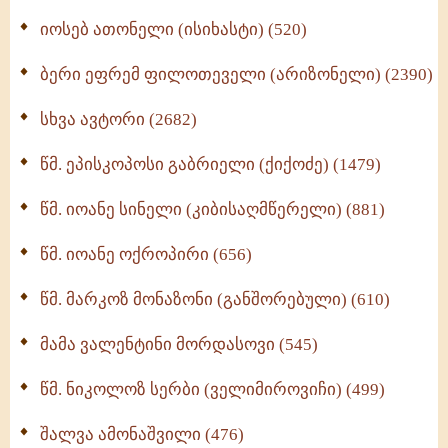
იოსებ ათონელი (ისიხასტი) (520)
ქადაგებანი გაბრიელ ეპისკოპოსისა - II ტომი
(370)
ბერი ეფრემ ფილოთეველი (არიზონელი) (2390)
სულიერი ცხოვრების სახელმძღვანელო -
ნაწილი II (369)
სხვა ავტორი (2682)
ღმერთი და ადამიანები (287)
წმ. ეპისკოპოსი გაბრიელი (ქიქოძე) (1479)
ბერის დიადემა (278)
წმ. იოანე სინელი (კიბისაღმწერელი) (881)
მონაზვნური გამოცდილების გადმოცემა (273)
წმ. იოანე ოქროპირი (656)
ოთხი ასეული თავი სიყვარულის შესახებ (259)
წმ. მარკოზ მონაზონი (განშორებული) (610)
მამა ვალენტინი მორდასოვი (545)
წმ. ნიკოლოზ სერბი (ველიმიროვიჩი) (499)
შალვა ამონაშვილი (476)