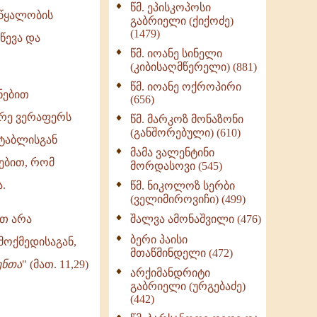
წმ. ეპისკოპოსი
ნაწილი II (369)
 წყალობის
გაბრიელი (ქიქოძე)
ღმერთი და ადამიანები
(1479)
წევა და
(287)
წმ. იოანე სინელი
ბერის დიადემა (278)
(კიბისაღმწერელი) (881)
მონაზვნური
წმ. იოანე ოქროპირი
ნებით
გამოცდილების
(656)
გადმოცემა (273)
არე ვერაფერს
წმ. მარკოზ მონაზონი
ოთხი ასეული თავი
(განშორებული) (610)
 ტაბლისგან
სიყვარულის შესახებ
მამა ვალენტინი
(259)
რებით, რომ
მორდასოვი (545)
.
წმ. ნიკოლოზ სერბი
(ველიმიროვიჩი) (499)
ეთ არა
შალვა ამონაშვილი (476)
ბერი პაისი
მოქმედისაგან,
მთაწმინდელი (472)
ენთა
" (მათ. 11,29)
არქიმანდრიტი
გაბრიელი (ურგებაძე)
(442)