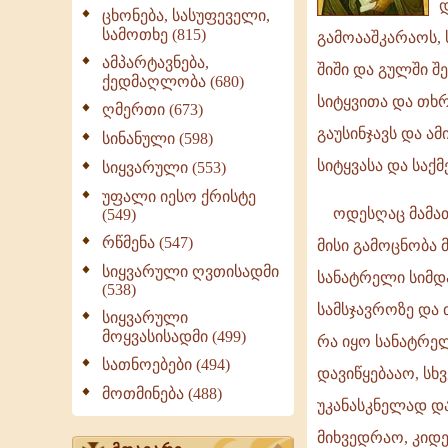
დ
სურს,
ცხონება, სასუფეველი,
სამოთხე (815)
სიტყვით,
გამოააშკარაოს,
მთელი
ამპარტავნება,
შიში და გულში შე
ქედმაღლობა (680)
სიზუსტით
სიტყვითა და თხრ
ღმერთი (673)
ახსნას
გაუსინჯავს და 
ღვთის
სინანული (598)
სიყვარული
სიტყვასა და საქ
სიყვარული (553)
გრძნობა
უფალი იესო ქრისტე
და
ოდესღაც მამათა
(549)
მისი
რწმენა (547)
მისი გამოცნობა
მოქმედება,
სიყვარული ღვთისადმი
სანატრელი სიმდ
ყოვლადწმ
(538)
სამსჯავროზე და 
სიყვარული
მოყვასისადმი (499)
რა იყო სანატრელ
სათნოებები (494)
დავიწყებააო, სხ
მოთმინება (488)
უკანასკნელად და
მიხვედრაო, კიდევ