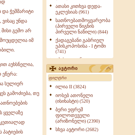
ად
ათასი კითხვა დედა-
 და ჭეშმარიტი
ეკლესიას (961)
სათნოებათმოყვარეობა
, ვისაც უნდა
(პირველი წიგნის
 მისი გემო არ
პირველი ნაწილი) (844)
ამოუცდელია იმ
ქადაგებანი გაბრიელ
ეპისკოპოსისა - I ტომი
ობილი.
(741)
ეპისტოლენი,
ით აუხსნელია,
ქადაგებანი, სიტყვანი
ავტორი
(ნაწილი III) (723)
 ეწერა:
Search
მოძღვრის ძალზე
ბა სულიერ
სასარგებლო რჩევები
ილია II (3824)
მრევლისათვის (545)
ეს გამოძიება, თუ
იოსებ ათონელი
Wisdomge (514)
(ისიხასტი) (520)
სათნოებების
ქადაგებანი გაბრიელ
ბერი ეფრემ
ვს ყველაზე
ეპისკოპოსისა - II ტომი
ფილოთეველი
(370)
(არიზონელი) (2390)
ს კეთიალად
სულიერი ცხოვრების
სხვა ავტორი (2682)
ს პატიების
სახელმძღვანელო -