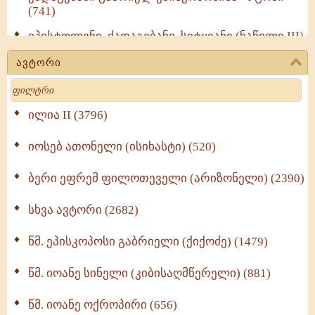
(741)
ეპისტოლენი, ქადაგებანი, სიტყვანი (ნაწილი III)
(723)
ავტორი
მოძღვრის ძალზე სასარგებლო რჩევები
Search
მრევლისათვის (545)
Wisdomge (514)
ილია II (3796)
იოსებ ათონელი (ისიხასტი) (520)
ქადაგებანი გაბრიელ ეპისკოპოსისა - II ტომი
(370)
ბერი ეფრემ ფილოთეველი (არიზონელი) (2390)
სულიერი ცხოვრების სახელმძღვანელო -
ნაწილი II (369)
სხვა ავტორი (2682)
ღმერთი და ადამიანები (287)
წმ. ეპისკოპოსი გაბრიელი (ქიქოძე) (1479)
ბერის დიადემა (278)
წმ. იოანე სინელი (კიბისაღმწერელი) (881)
მონაზვნური გამოცდილების გადმოცემა (273)
წმ. იოანე ოქროპირი (656)