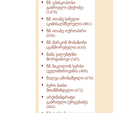
წმ. ეპისკოპოსი
ნაწილი II (369)
გაბრიელი (ქიქოძე)
ღმერთი და ადამიანები
(1479)
(287)
წმ. იოანე სინელი
ბერის დიადემა (278)
(კიბისაღმწერელი) (881)
მონაზვნური
წმ. იოანე ოქროპირი
გამოცდილების
(656)
გადმოცემა (273)
წმ. მარკოზ მონაზონი
ოთხი ასეული თავი
(განშორებული) (610)
სიყვარულის შესახებ
მამა ვალენტინი
(259)
მორდასოვი (545)
წმ. ნიკოლოზ სერბი
(ველიმიროვიჩი) (499)
შალვა ამონაშვილი (476)
ბერი პაისი
მთაწმინდელი (472)
არქიმანდრიტი
გაბრიელი (ურგებაძე)
(442)