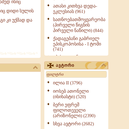
ამედ ისიც
ათასი კითხვა დედა-
სიც დიდი სულის
ეკლესიას (961)
სათნოებათმოყვარეობა
გი კი უქმად და
(პირველი წიგნის
პირველი ნაწილი) (844)
ქადაგებანი გაბრიელ
ეპისკოპოსისა - I ტომი
(741)
ეპისტოლენი,
ქადაგებანი, სიტყვანი
ავტორი
(ნაწილი III) (723)
Search
მოძღვრის ძალზე
სასარგებლო რჩევები
ილია II (3796)
მრევლისათვის (545)
იოსებ ათონელი
Wisdomge (514)
(ისიხასტი) (520)
ქადაგებანი გაბრიელ
ბერი ეფრემ
ეპისკოპოსისა - II ტომი
ფილოთეველი
(370)
(არიზონელი) (2390)
სულიერი ცხოვრების
სხვა ავტორი (2682)
სახელმძღვანელო -