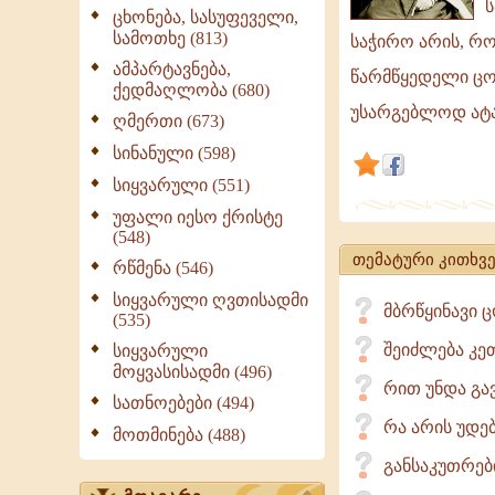
ს
ცხოვნებისა
ცხონება, სასუფეველი,
სამოთხე (813)
არ
საჭირო არის, რო
არის
ამპარტავნება,
წარმწყედელი ცოდ
ქედმაღლობა (680)
საკმაო
უსარგებლოდ ატა
ღმერთი (673)
ის,
როდესაც
სინანული (598)
კაცი
სიყვარული (551)
მხოლოდ
უფალი იესო ქრისტე
ცუდსა
(548)
თემატური კითხვე
საქმესა
რწმენა (546)
ერიდება
სიყვარული ღვთისადმი
მბრწყინავი 
და
(535)
კეთილი
შეიძლება კე
სიყვარული
საქმის
მოყვასისადმი (496)
რით უნდა გ
სათნოებები (494)
რა არის უდებ
მოთმინება (488)
განსაკუთრებ