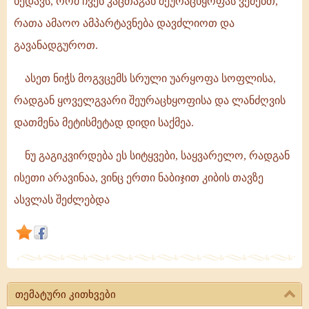
ხედავს, რომ ჩვენ კაცთაგან შეურაცხყოფას ვეძებთ,
ღვთისთვის
რათა ამაოო ამპარტავნება დავძლიოთ და
ვიყოთ
გავანადგუროთ.
სასურველნი
და
ასეთ ნიჭს მოგვცემს სრული უარყოფა სოფლისა,
არა
კაცთათვის,
რადგან ყოველგვარი შეურაცხყოფისა და ლანძღვის
რადგან
დათმენა მეტისმეტად დიდი საქმეა.
ღმერთს
უხარია
ნუ გაგიკვირდება ეს სიტყვები, საყვარელო, რადგან
როდესაც
ისეთი არავინაა, ვინც ერთი ნაბიჯით კიბის თავზე
ასვლას შეძლებდა
თემატური კითხვები