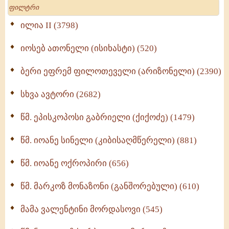
Search
მრევლისათვის (545)
Wisdomge (514)
ილია II (3798)
იოსებ ათონელი (ისიხასტი) (520)
ქადაგებანი გაბრიელ ეპისკოპოსისა - II ტომი
(370)
ბერი ეფრემ ფილოთეველი (არიზონელი) (2390)
სულიერი ცხოვრების სახელმძღვანელო -
ნაწილი II (369)
სხვა ავტორი (2682)
ღმერთი და ადამიანები (287)
წმ. ეპისკოპოსი გაბრიელი (ქიქოძე) (1479)
ბერის დიადემა (278)
წმ. იოანე სინელი (კიბისაღმწერელი) (881)
მონაზვნური გამოცდილების გადმოცემა (273)
წმ. იოანე ოქროპირი (656)
ოთხი ასეული თავი სიყვარულის შესახებ (259)
წმ. მარკოზ მონაზონი (განშორებული) (610)
მამა ვალენტინი მორდასოვი (545)