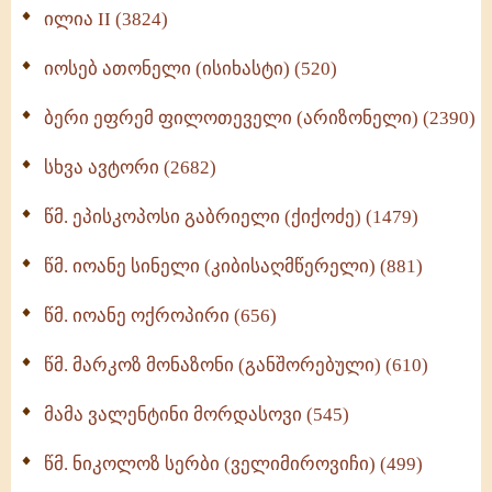
Wisdomge (514)
ილია II (3824)
იოსებ ათონელი (ისიხასტი) (520)
ქადაგებანი გაბრიელ ეპისკოპოსისა - II ტომი
(370)
ბერი ეფრემ ფილოთეველი (არიზონელი) (2390)
სულიერი ცხოვრების სახელმძღვანელო -
ნაწილი II (369)
სხვა ავტორი (2682)
ღმერთი და ადამიანები (287)
წმ. ეპისკოპოსი გაბრიელი (ქიქოძე) (1479)
ბერის დიადემა (278)
წმ. იოანე სინელი (კიბისაღმწერელი) (881)
მონაზვნური გამოცდილების გადმოცემა (273)
წმ. იოანე ოქროპირი (656)
ოთხი ასეული თავი სიყვარულის შესახებ (259)
წმ. მარკოზ მონაზონი (განშორებული) (610)
მამა ვალენტინი მორდასოვი (545)
წმ. ნიკოლოზ სერბი (ველიმიროვიჩი) (499)