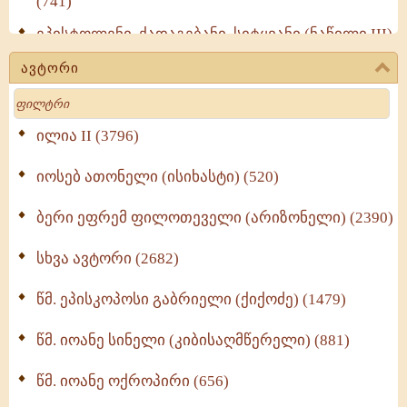
(741)
ეპისტოლენი, ქადაგებანი, სიტყვანი (ნაწილი III)
(723)
ავტორი
მოძღვრის ძალზე სასარგებლო რჩევები
Search
მრევლისათვის (545)
Wisdomge (514)
ილია II (3796)
იოსებ ათონელი (ისიხასტი) (520)
ქადაგებანი გაბრიელ ეპისკოპოსისა - II ტომი
(370)
ბერი ეფრემ ფილოთეველი (არიზონელი) (2390)
სულიერი ცხოვრების სახელმძღვანელო -
ნაწილი II (369)
სხვა ავტორი (2682)
ღმერთი და ადამიანები (287)
წმ. ეპისკოპოსი გაბრიელი (ქიქოძე) (1479)
ბერის დიადემა (278)
წმ. იოანე სინელი (კიბისაღმწერელი) (881)
მონაზვნური გამოცდილების გადმოცემა (273)
წმ. იოანე ოქროპირი (656)
ოთხი ასეული თავი სიყვარულის შესახებ (259)