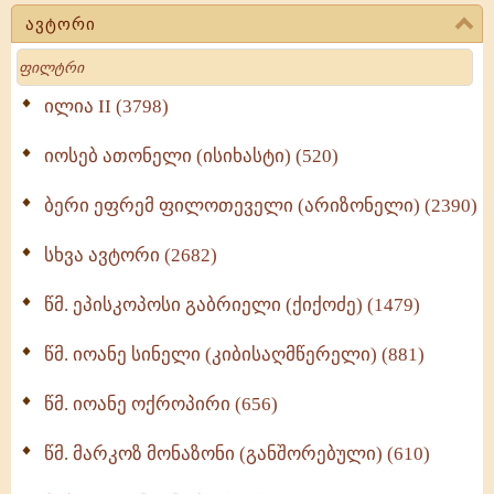
(723)
ავტორი
მოძღვრის ძალზე სასარგებლო რჩევები
Search
მრევლისათვის (545)
Wisdomge (514)
ილია II (3798)
იოსებ ათონელი (ისიხასტი) (520)
ქადაგებანი გაბრიელ ეპისკოპოსისა - II ტომი
(370)
ბერი ეფრემ ფილოთეველი (არიზონელი) (2390)
სულიერი ცხოვრების სახელმძღვანელო -
ნაწილი II (369)
სხვა ავტორი (2682)
ღმერთი და ადამიანები (287)
წმ. ეპისკოპოსი გაბრიელი (ქიქოძე) (1479)
ბერის დიადემა (278)
წმ. იოანე სინელი (კიბისაღმწერელი) (881)
მონაზვნური გამოცდილების გადმოცემა (273)
წმ. იოანე ოქროპირი (656)
ოთხი ასეული თავი სიყვარულის შესახებ (259)
წმ. მარკოზ მონაზონი (განშორებული) (610)