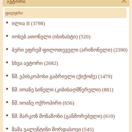
ავტორი
მოძღვრის ძალზე სასარგებლო რჩევები
Search
მრევლისათვის (545)
Wisdomge (514)
ილია II (3798)
იოსებ ათონელი (ისიხასტი) (520)
ქადაგებანი გაბრიელ ეპისკოპოსისა - II ტომი
(370)
ბერი ეფრემ ფილოთეველი (არიზონელი) (2390)
სულიერი ცხოვრების სახელმძღვანელო -
ნაწილი II (369)
სხვა ავტორი (2682)
ღმერთი და ადამიანები (287)
წმ. ეპისკოპოსი გაბრიელი (ქიქოძე) (1479)
ბერის დიადემა (278)
წმ. იოანე სინელი (კიბისაღმწერელი) (881)
მონაზვნური გამოცდილების გადმოცემა (273)
წმ. იოანე ოქროპირი (656)
ოთხი ასეული თავი სიყვარულის შესახებ (259)
წმ. მარკოზ მონაზონი (განშორებული) (610)
მამა ვალენტინი მორდასოვი (545)