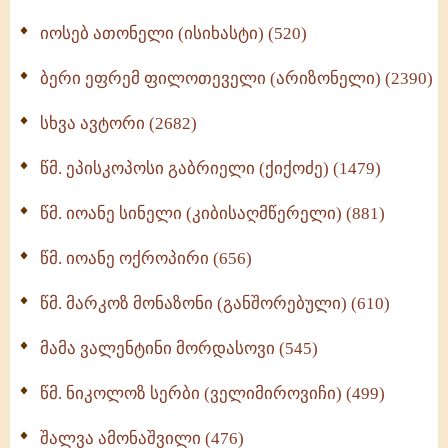
იოსებ ათონელი (ისიხასტი) (520)
ქადაგებანი გაბრიელ ეპისკოპოსისა - II ტომი
(370)
ბერი ეფრემ ფილოთეველი (არიზონელი) (2390)
სულიერი ცხოვრების სახელმძღვანელო -
ნაწილი II (369)
სხვა ავტორი (2682)
ღმერთი და ადამიანები (287)
წმ. ეპისკოპოსი გაბრიელი (ქიქოძე) (1479)
ბერის დიადემა (278)
წმ. იოანე სინელი (კიბისაღმწერელი) (881)
მონაზვნური გამოცდილების გადმოცემა (273)
წმ. იოანე ოქროპირი (656)
ოთხი ასეული თავი სიყვარულის შესახებ (259)
წმ. მარკოზ მონაზონი (განშორებული) (610)
მამა ვალენტინი მორდასოვი (545)
წმ. ნიკოლოზ სერბი (ველიმიროვიჩი) (499)
შალვა ამონაშვილი (476)