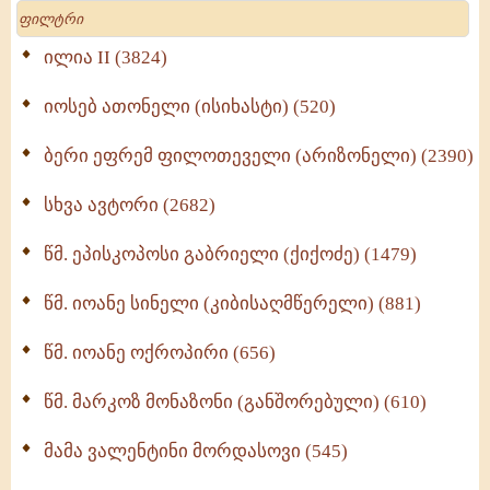
Search
მრევლისათვის (545)
Wisdomge (514)
ილია II (3824)
იოსებ ათონელი (ისიხასტი) (520)
ქადაგებანი გაბრიელ ეპისკოპოსისა - II ტომი
(370)
ბერი ეფრემ ფილოთეველი (არიზონელი) (2390)
სულიერი ცხოვრების სახელმძღვანელო -
ნაწილი II (369)
სხვა ავტორი (2682)
ღმერთი და ადამიანები (287)
წმ. ეპისკოპოსი გაბრიელი (ქიქოძე) (1479)
ბერის დიადემა (278)
წმ. იოანე სინელი (კიბისაღმწერელი) (881)
მონაზვნური გამოცდილების გადმოცემა (273)
წმ. იოანე ოქროპირი (656)
ოთხი ასეული თავი სიყვარულის შესახებ (259)
წმ. მარკოზ მონაზონი (განშორებული) (610)
მამა ვალენტინი მორდასოვი (545)