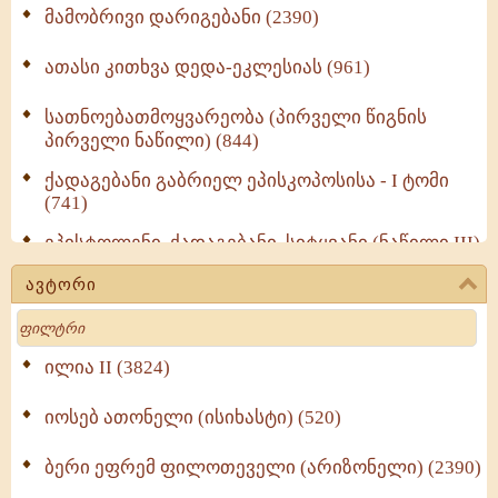
მამობრივი დარიგებანი (2390)
ათასი კითხვა დედა-ეკლესიას (961)
სათნოებათმოყვარეობა (პირველი წიგნის
პირველი ნაწილი) (844)
ქადაგებანი გაბრიელ ეპისკოპოსისა - I ტომი
(741)
ეპისტოლენი, ქადაგებანი, სიტყვანი (ნაწილი III)
(723)
ავტორი
მოძღვრის ძალზე სასარგებლო რჩევები
Search
მრევლისათვის (545)
Wisdomge (514)
ილია II (3824)
იოსებ ათონელი (ისიხასტი) (520)
ქადაგებანი გაბრიელ ეპისკოპოსისა - II ტომი
(370)
ბერი ეფრემ ფილოთეველი (არიზონელი) (2390)
სულიერი ცხოვრების სახელმძღვანელო -