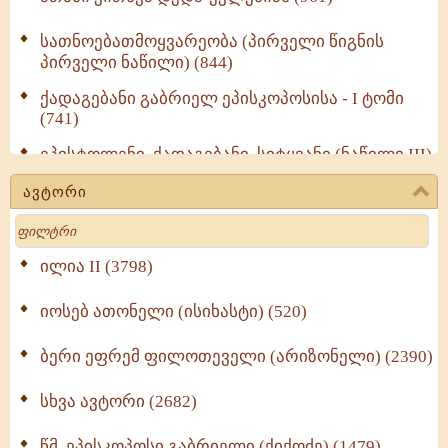
სათნოებათმოყვარეობა (პირველი წიგნის
პირველი ნაწილი) (844)
ქადაგებანი გაბრიელ ეპისკოპოსისა - I ტომი
(741)
ეპისტოლენი, ქადაგებანი, სიტყვანი (ნაწილი III)
(723)
ავტორი
მოძღვრის ძალზე სასარგებლო რჩევები
Search
მრევლისათვის (545)
Wisdomge (514)
ილია II (3798)
იოსებ ათონელი (ისიხასტი) (520)
ქადაგებანი გაბრიელ ეპისკოპოსისა - II ტომი
(370)
ბერი ეფრემ ფილოთეველი (არიზონელი) (2390)
სულიერი ცხოვრების სახელმძღვანელო -
ნაწილი II (369)
სხვა ავტორი (2682)
ღმერთი და ადამიანები (287)
წმ. ეპისკოპოსი გაბრიელი (ქიქოძე) (1479)