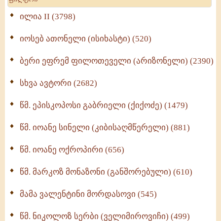
Wisdomge (514)
ილია II (3798)
იოსებ ათონელი (ისიხასტი) (520)
ქადაგებანი გაბრიელ ეპისკოპოსისა - II ტომი
(370)
ბერი ეფრემ ფილოთეველი (არიზონელი) (2390)
სულიერი ცხოვრების სახელმძღვანელო -
ნაწილი II (369)
სხვა ავტორი (2682)
ღმერთი და ადამიანები (287)
წმ. ეპისკოპოსი გაბრიელი (ქიქოძე) (1479)
ბერის დიადემა (278)
წმ. იოანე სინელი (კიბისაღმწერელი) (881)
მონაზვნური გამოცდილების გადმოცემა (273)
წმ. იოანე ოქროპირი (656)
ოთხი ასეული თავი სიყვარულის შესახებ (259)
წმ. მარკოზ მონაზონი (განშორებული) (610)
მამა ვალენტინი მორდასოვი (545)
წმ. ნიკოლოზ სერბი (ველიმიროვიჩი) (499)