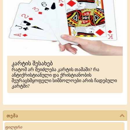
კარტის შესახებ
რატომ არ შეიძლება კარტის თამაში? რა
ანტიქრისტიანული და ქრისტიანობის
შეურაცხმყოფელი სიმბოლოები არის ჩადებული
კარტში?
თემა
Search