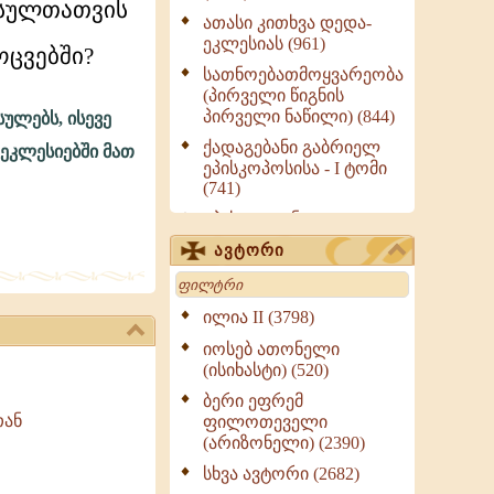
 სულთათვის
ათასი კითხვა დედა-
ეკლესიას (961)
ოცვებში?
სათნოებათმოყვარეობა
(პირველი წიგნის
პირველი ნაწილი) (844)
ულებს, ისევე
ქადაგებანი გაბრიელ
ეკლესიებში მათ
ეპისკოპოსისა - I ტომი
(741)
ეპისტოლენი,
ქადაგებანი, სიტყვანი
ავტორი
(ნაწილი III) (723)
Search
მოძღვრის ძალზე
სასარგებლო რჩევები
ილია II (3798)
მრევლისათვის (545)
იოსებ ათონელი
Wisdomge (514)
(ისიხასტი) (520)
ქადაგებანი გაბრიელ
ბერი ეფრემ
ეპისკოპოსისა - II ტომი
თან
ფილოთეველი
(370)
(არიზონელი) (2390)
სულიერი ცხოვრების
სხვა ავტორი (2682)
სახელმძღვანელო -