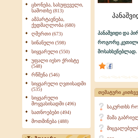
739.
ცხონება, სასუფეველი,
სასარგებლ
სამოთხე (813)
თუ
პანაშვი
ამპარტავნება,
არა
ქედმაღლობა (680)
მიცვალებ
პანაშვიდი და პი
ღმერთი (673)
სულთათვი
როგორც კეთილი 
სინანული (598)
პანაშვიდებ
სიყვარული (550)
მოსახსენებლად.
გადახდა
უფალი იესო ქრისტე
და
(548)
შინ
რწმენა (546)
მოხსენიება
სიყვარული ღვთისადმი
პირად
(535)
თემატური კითხვე
სიყვარული
მოყვასისადმი (496)
საკურთხს რო
სათნოებები (494)
მამა გაბრიე
მოთმინება (488)
მიცვალებულს