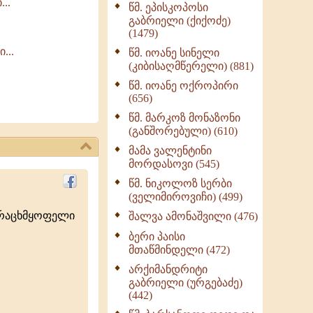
..
წმ. ეპისკოპოსი
ნაწილი II (369)
გაბრიელი (ქიქოძე)
ღმერთი და ადამიანები
(1479)
(287)
...
წმ. იოანე სინელი
ბერის დიადემა (278)
(კიბისაღმწერელი) (881)
მონაზვნური
წმ. იოანე ოქროპირი
გამოცდილების
(656)
გადმოცემა (273)
წმ. მარკოზ მონაზონი
ოთხი ასეული თავი
(განშორებული) (610)
სიყვარულის შესახებ
მამა ვალენტინი
(259)
მორდასოვი (545)
წმ. ნიკოლოზ სერბი
(ველიმიროვიჩი) (499)
ურაცხმყოფელი
შალვა ამონაშვილი (476)
ბერი პაისი
მთაწმინდელი (472)
არქიმანდრიტი
გაბრიელი (ურგებაძე)
(442)