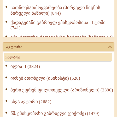
სათნოებათმოყვარეობა (პირველი წიგნის
პირველი ნაწილი) (844)
ქადაგებანი გაბრიელ ეპისკოპოსისა - I ტომი
(741)
ეპისტოლენი, ქადაგებანი, სიტყვანი (ნაწილი III)
(723)
ავტორი
მოძღვრის ძალზე სასარგებლო რჩევები
Search
მრევლისათვის (545)
Wisdomge (514)
ილია II (3824)
იოსებ ათონელი (ისიხასტი) (520)
ქადაგებანი გაბრიელ ეპისკოპოსისა - II ტომი
(370)
ბერი ეფრემ ფილოთეველი (არიზონელი) (2390)
სულიერი ცხოვრების სახელმძღვანელო -
ნაწილი II (369)
სხვა ავტორი (2682)
ღმერთი და ადამიანები (287)
წმ. ეპისკოპოსი გაბრიელი (ქიქოძე) (1479)