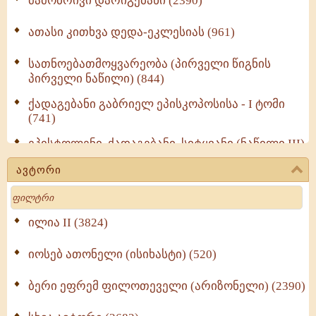
მამობრივი დარიგებანი (2390)
ათასი კითხვა დედა-ეკლესიას (961)
სათნოებათმოყვარეობა (პირველი წიგნის
პირველი ნაწილი) (844)
ქადაგებანი გაბრიელ ეპისკოპოსისა - I ტომი
(741)
ეპისტოლენი, ქადაგებანი, სიტყვანი (ნაწილი III)
(723)
ავტორი
მოძღვრის ძალზე სასარგებლო რჩევები
Search
მრევლისათვის (545)
Wisdomge (514)
ილია II (3824)
იოსებ ათონელი (ისიხასტი) (520)
ქადაგებანი გაბრიელ ეპისკოპოსისა - II ტომი
(370)
ბერი ეფრემ ფილოთეველი (არიზონელი) (2390)
სულიერი ცხოვრების სახელმძღვანელო -
ნაწილი II (369)