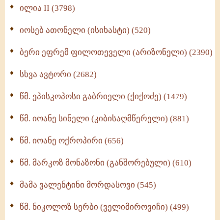
Wisdomge (514)
ილია II (3798)
იოსებ ათონელი (ისიხასტი) (520)
ქადაგებანი გაბრიელ ეპისკოპოსისა - II ტომი
(370)
ბერი ეფრემ ფილოთეველი (არიზონელი) (2390)
სულიერი ცხოვრების სახელმძღვანელო -
ნაწილი II (369)
სხვა ავტორი (2682)
ღმერთი და ადამიანები (287)
წმ. ეპისკოპოსი გაბრიელი (ქიქოძე) (1479)
ბერის დიადემა (278)
წმ. იოანე სინელი (კიბისაღმწერელი) (881)
მონაზვნური გამოცდილების გადმოცემა (273)
წმ. იოანე ოქროპირი (656)
ოთხი ასეული თავი სიყვარულის შესახებ (259)
წმ. მარკოზ მონაზონი (განშორებული) (610)
მამა ვალენტინი მორდასოვი (545)
წმ. ნიკოლოზ სერბი (ველიმიროვიჩი) (499)