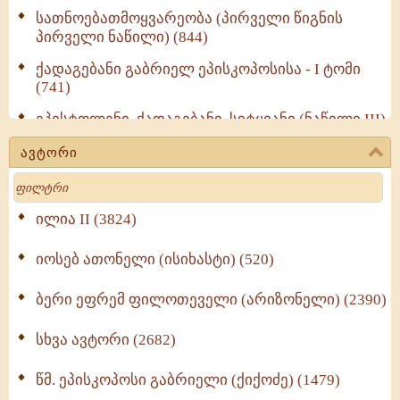
სათნოებათმოყვარეობა (პირველი წიგნის
პირველი ნაწილი) (844)
ქადაგებანი გაბრიელ ეპისკოპოსისა - I ტომი
(741)
ეპისტოლენი, ქადაგებანი, სიტყვანი (ნაწილი III)
(723)
ავტორი
მოძღვრის ძალზე სასარგებლო რჩევები
Search
მრევლისათვის (545)
Wisdomge (514)
ილია II (3824)
იოსებ ათონელი (ისიხასტი) (520)
ქადაგებანი გაბრიელ ეპისკოპოსისა - II ტომი
(370)
ბერი ეფრემ ფილოთეველი (არიზონელი) (2390)
სულიერი ცხოვრების სახელმძღვანელო -
ნაწილი II (369)
სხვა ავტორი (2682)
ღმერთი და ადამიანები (287)
წმ. ეპისკოპოსი გაბრიელი (ქიქოძე) (1479)