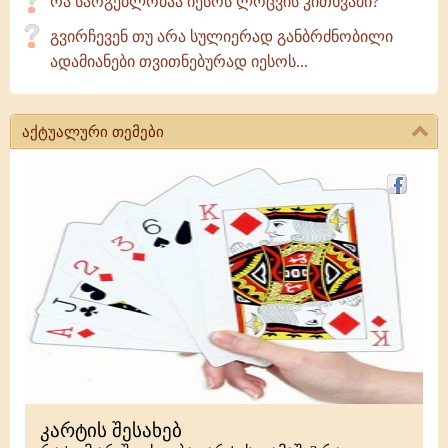
რა სარგებლობაა იესოს ლოცვის კითხვაში?
გვირჩევენ თუ არა სულიერად განბრძნობილი
ადამიანები თვითნებურად იესოს...
აქტუალური თემები
კარტის შესახებ