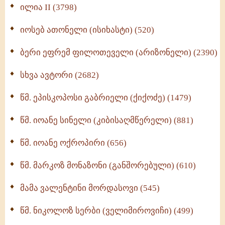
Wisdomge (514)
ილია II (3798)
იოსებ ათონელი (ისიხასტი) (520)
ქადაგებანი გაბრიელ ეპისკოპოსისა - II ტომი
(370)
ბერი ეფრემ ფილოთეველი (არიზონელი) (2390)
სულიერი ცხოვრების სახელმძღვანელო -
ნაწილი II (369)
სხვა ავტორი (2682)
ღმერთი და ადამიანები (287)
წმ. ეპისკოპოსი გაბრიელი (ქიქოძე) (1479)
ბერის დიადემა (278)
წმ. იოანე სინელი (კიბისაღმწერელი) (881)
მონაზვნური გამოცდილების გადმოცემა (273)
წმ. იოანე ოქროპირი (656)
ოთხი ასეული თავი სიყვარულის შესახებ (259)
წმ. მარკოზ მონაზონი (განშორებული) (610)
მამა ვალენტინი მორდასოვი (545)
წმ. ნიკოლოზ სერბი (ველიმიროვიჩი) (499)