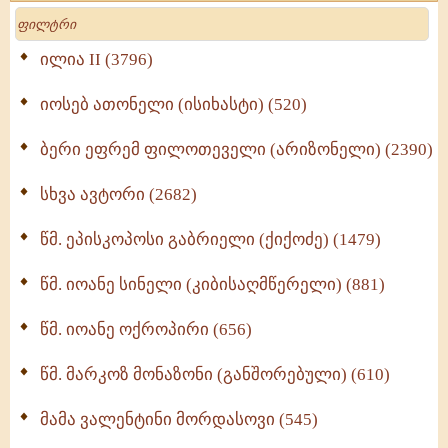
მოძღვრის ძალზე სასარგებლო რჩევები
Search
მრევლისათვის (545)
Wisdomge (514)
ილია II (3796)
იოსებ ათონელი (ისიხასტი) (520)
ქადაგებანი გაბრიელ ეპისკოპოსისა - II ტომი
(370)
ბერი ეფრემ ფილოთეველი (არიზონელი) (2390)
სულიერი ცხოვრების სახელმძღვანელო -
ნაწილი II (369)
სხვა ავტორი (2682)
ღმერთი და ადამიანები (287)
წმ. ეპისკოპოსი გაბრიელი (ქიქოძე) (1479)
ბერის დიადემა (278)
წმ. იოანე სინელი (კიბისაღმწერელი) (881)
მონაზვნური გამოცდილების გადმოცემა (273)
წმ. იოანე ოქროპირი (656)
ოთხი ასეული თავი სიყვარულის შესახებ (259)
წმ. მარკოზ მონაზონი (განშორებული) (610)
მამა ვალენტინი მორდასოვი (545)