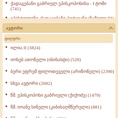
ქადაგებანი გაბრიელ ეპისკოპოსისა - I ტომი
(741)
ეპისტოლენი, ქადაგებანი, სიტყვანი (ნაწილი III)
(723)
ავტორი
მოძღვრის ძალზე სასარგებლო რჩევები
Search
მრევლისათვის (545)
Wisdomge (514)
ილია II (3824)
იოსებ ათონელი (ისიხასტი) (520)
ქადაგებანი გაბრიელ ეპისკოპოსისა - II ტომი
(370)
ბერი ეფრემ ფილოთეველი (არიზონელი) (2390)
სულიერი ცხოვრების სახელმძღვანელო -
ნაწილი II (369)
სხვა ავტორი (2682)
ღმერთი და ადამიანები (287)
წმ. ეპისკოპოსი გაბრიელი (ქიქოძე) (1479)
ბერის დიადემა (278)
წმ. იოანე სინელი (კიბისაღმწერელი) (881)
მონაზვნური გამოცდილების გადმოცემა (273)